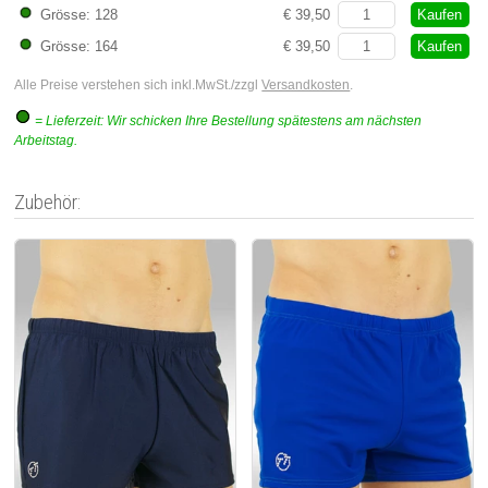
Kaufen
Grösse: 128
€ 39,50
Kaufen
Grösse: 164
€ 39,50
Alle Preise verstehen sich inkl.MwSt./zzgl
Versandkosten
.
= Lieferzeit: Wir schicken Ihre Bestellung spätestens am nächsten
Arbeitstag.
Zubehör: