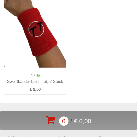
17
Sweißbänder breit - rot, 2 Stück
€ 9,50
0
/
€ 0,00