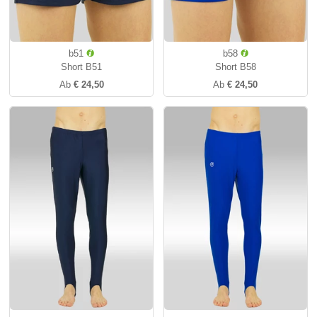
b51
b58
Short B51
Short B58
Ab
€ 24,50
Ab
€ 24,50