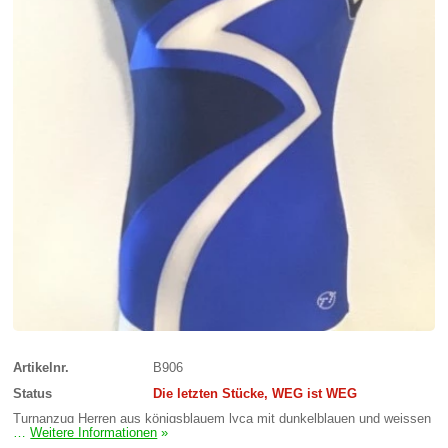
Artikelnr.
B906
Status
Die letzten Stücke, WEG ist WEG
Turnanzug Herren aus königsblauem lyca mit dunkelblauen und weissen
…
Weitere Informationen
»
Streife. (Short nicht im Preis des Anzugs einbegriffen.)