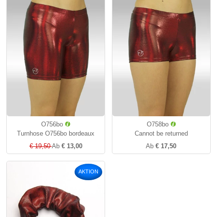
O756bo
O758bo
Turnhose O756bo bordeaux
Cannot be returned
€ 19,50
Ab
€ 13,00
Ab
€ 17,50
AKTION