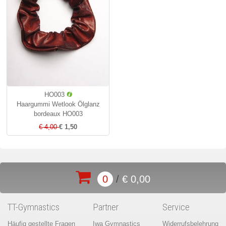
HO003
Haargummi Wetlook Ölglanz
bordeaux HO003
€ 4,00
€ 1,50
0
/
€ 0,00
TT-Gymnastics
Partner
Service
Häufig gestellte Fragen
Iwa Gymnastics
Widerrufsbelehrung