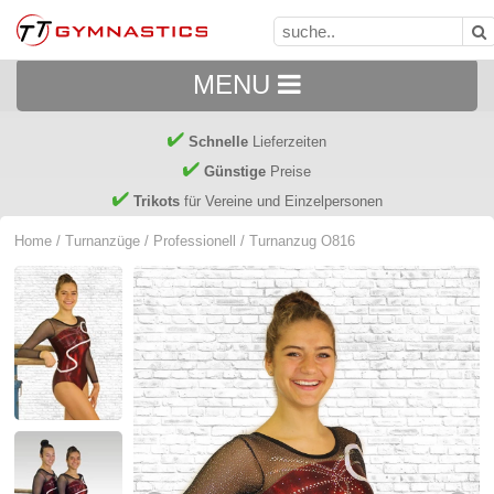
MENU
Schnelle
Lieferzeiten
Günstige
Preise
Trikots
für Vereine und Einzelpersonen
Home
/
Turnanzüge
/
Professionell
/ Turnanzug O816