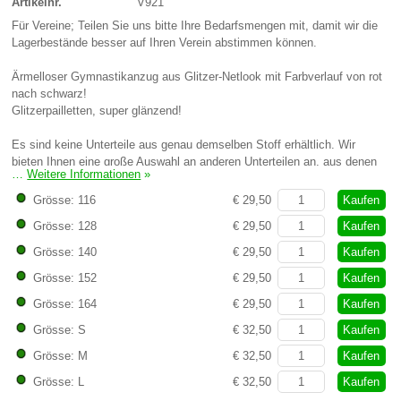
Artikelnr.
V921
Für Vereine; Teilen Sie uns bitte Ihre Bedarfsmengen mit, damit wir die
Lagerbestände besser auf Ihren Verein abstimmen können.
Ärmelloser Gymnastikanzug aus Glitzer-Netlook mit Farbverlauf von rot
nach schwarz!
Glitzerpailletten, super glänzend!
Es sind keine Unterteile aus genau demselben Stoff erhältlich. Wir
bieten Ihnen eine große Auswahl an anderen Unterteilen an, aus denen
…
Weitere Informationen
»
Sie wählen können.
Kaufen
Grösse: 116
€ 29,50
Kaufen
Grösse: 128
€ 29,50
Kaufen
Grösse: 140
€ 29,50
Kaufen
Grösse: 152
€ 29,50
Kaufen
Grösse: 164
€ 29,50
Kaufen
Grösse: S
€ 32,50
Kaufen
Grösse: M
€ 32,50
Kaufen
Grösse: L
€ 32,50