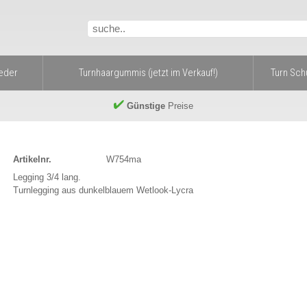
eder
Turnhaargummis (jetzt im Verkauf!)
Turn Sc
Günstige
Preise
Artikelnr.
W754ma
Legging 3/4 lang.
Turnlegging aus dunkelblauem Wetlook-Lycra