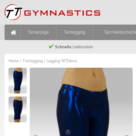
Turnanzüge
Turnlegging
Turn Handschutzl
Schnelle
Lieferzeiten
Home
/
Turnlegging
/ Legging W754ma