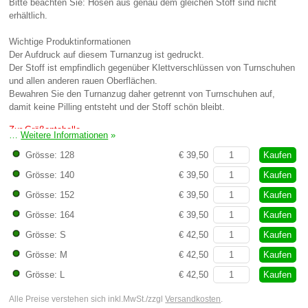
Bitte beachten Sie: Hosen aus genau dem gleichen Stoff sind nicht
erhältlich.
Wichtige Produktinformationen
Der Aufdruck auf diesem Turnanzug ist gedruckt.
Der Stoff ist empfindlich gegenüber Klettverschlüssen von Turnschuhen
und allen anderen rauen Oberflächen.
Bewahren Sie den Turnanzug daher getrennt von Turnschuhen auf,
damit keine Pilling entsteht und der Stoff schön bleibt.
Zur Größentabelle
…
Weitere Informationen
»
Kaufen
Grösse: 128
€ 39,50
Kaufen
Grösse: 140
€ 39,50
Kaufen
Grösse: 152
€ 39,50
Kaufen
Grösse: 164
€ 39,50
Kaufen
Grösse: S
€ 42,50
Kaufen
Grösse: M
€ 42,50
Kaufen
Grösse: L
€ 42,50
Alle Preise verstehen sich inkl.MwSt./zzgl
Versandkosten
.