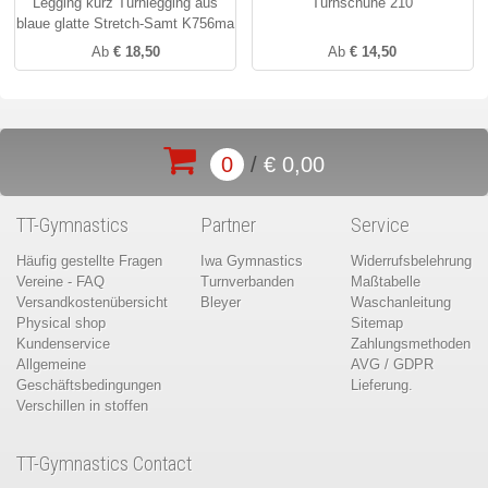
Legging kurz Turnlegging aus
Turnschuhe 210
blaue glatte Stretch-Samt K756ma
Ab
€ 18,50
Ab
€ 14,50
0
/
€ 0,00
TT-Gymnastics
Partner
Service
Häufig gestellte Fragen
Iwa Gymnastics
Widerrufsbelehrung
Vereine - FAQ
Turnverbanden
Maßtabelle
Versandkostenübersicht
Bleyer
Waschanleitung
Physical shop
Sitemap
Kundenservice
Zahlungsmethoden
Allgemeine
AVG / GDPR
Geschäftsbedingungen
Lieferung.
Verschillen in stoffen
TT-Gymnastics Contact